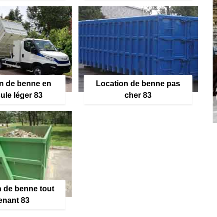
n de benne en
Location de benne pas
ule léger 83
cher 83
 de benne tout
enant 83