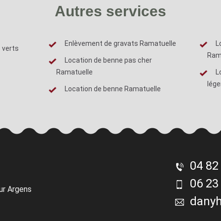
Autres services
Enlèvement de gravats Ramatuelle
L
 verts
Ram
Location de benne pas cher
Ramatuelle
L
lége
Location de benne Ramatuelle
04 82
06 23
ur Argens
dany