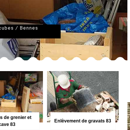
 cubes
/
Bennes
s de grenier et
Enlèvement de gravats 83
cave 83