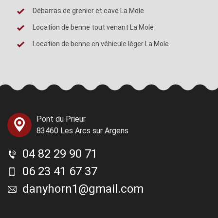
Débarras de grenier et cave La Mole
Location de benne tout venant La Mole
Location de benne en véhicule léger La Mole
Pont du Prieur
83460 Les Arcs sur Argens
04 82 29 90 71
06 23 41 67 37
danyhorn1@gmail.com