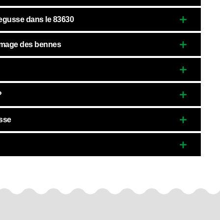
Regusse dans le 83630
l'image des bennes
?
usse