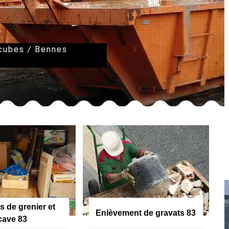
 cubes
/
Bennes
s de grenier et
Enlèvement de gravats 83
cave 83