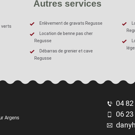
Autres services
Enlèvement de gravats Regusse
L
 verts
Reg
Location de benne pas cher
Regusse
L
lége
Débarras de grenier et cave
Regusse
04 82
06 23
ur Argens
dany