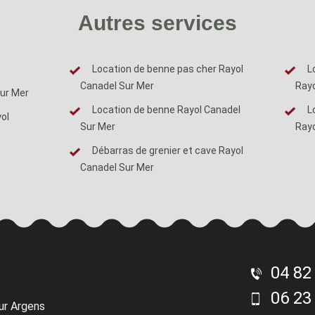
Autres services
Location de benne pas cher Rayol
L
Canadel Sur Mer
Rayo
ur Mer
Location de benne Rayol Canadel
L
ol
Sur Mer
Rayo
Débarras de grenier et cave Rayol
Canadel Sur Mer
04 82
06 23
ur Argens