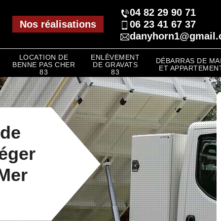
04 82 29 90 71
Nos réalisations
06 23 41 67 37
danyhorn1@gmail
LOCATION DE
ENLÈVEMENT
DÉBARRAS DE MA
BENNE PAS CHER
DE GRAVATS
ET APPARTEMENT
83
83
 de
léger
Mer