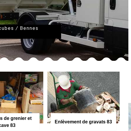
 cubes
/
Bennes
s de grenier et
Enlèvement de gravats 83
cave 83