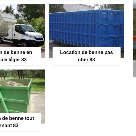
n de benne en
Location de benne pas
ule léger 83
cher 83
 de benne tout
enant 83